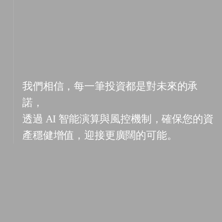
從交易數據中發掘市場規律，透過 AI 幫助
我們相信，每一筆投資都是對未來的承
投資者降低風險，把握最佳機會，
諾，
讓每一步財務決策都踏實可靠、充滿信
透過 AI 智能演算與風控機制，確保您的資
心。
產穩健增值，迎接更廣闊的可能。